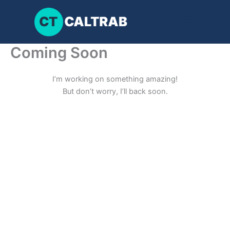
Ir
para
o
conteúdo
Coming Soon
I’m working on something amazing!
But don’t worry, I’ll back soon.