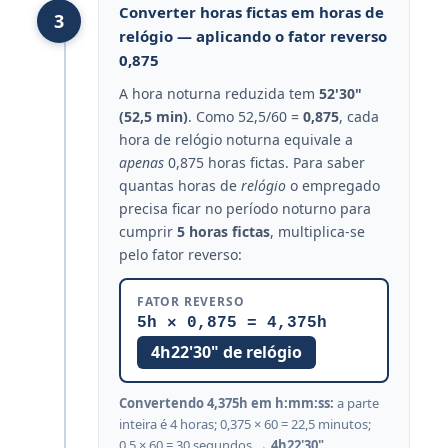
Converter horas fictas em horas de
3
relógio — aplicando o fator reverso
0,875
A hora noturna reduzida tem
52'30"
(52,5 min)
. Como 52,5/60 =
0,875
, cada
hora de relógio noturna equivale a
apenas
0,875 horas fictas. Para saber
quantas horas de
relógio
o empregado
precisa ficar no período noturno para
cumprir
5 horas fictas
, multiplica-se
pelo fator reverso:
FATOR REVERSO
5h × 0,875 = 4,375h
4h22'30" de relógio
Convertendo 4,375h em h:mm:ss:
a parte
inteira é 4 horas; 0,375 × 60 = 22,5 minutos;
0,5 × 60 = 30 segundos →
4h22'30"
.