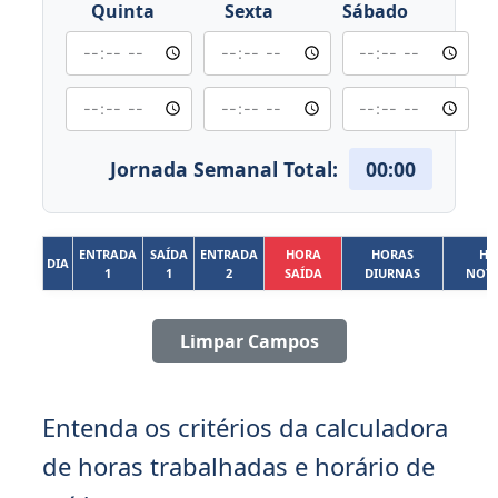
Quinta
Sexta
Sábado
Jornada Semanal Total:
00:00
ENTRADA
SAÍDA
ENTRADA
HORA
HORAS
HO
DIA
1
1
2
SAÍDA
DIURNAS
NOT
Limpar Campos
Entenda os critérios da calculadora
de horas trabalhadas e horário de