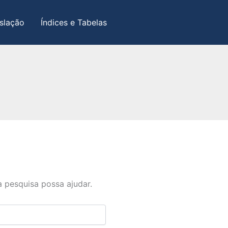
slação
Índices e Tabelas
 pesquisa possa ajudar.