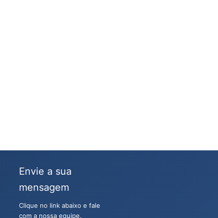
Envie a sua
mensagem
Clique no link abaixo e fale
com a nossa equipe.