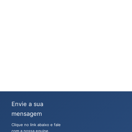
Envie a sua
mensagem
Clique no link abaixo e fale
com a nossa equipe.