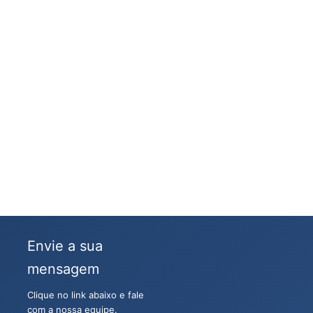
Envie a sua
mensagem
Clique no link abaixo e fale
com a nossa equipe.