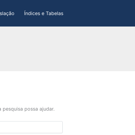
slação
Índices e Tabelas
 pesquisa possa ajudar.