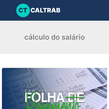
Ir
para
o
conteúdo
cálculo do salário