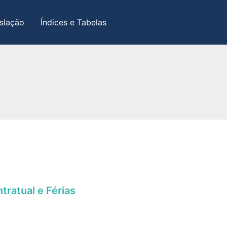
slação
Índices e Tabelas
tratual e Férias