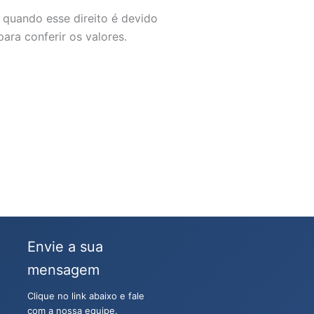
 quando esse direito é devido
ara conferir os valores.
Envie a sua
mensagem
Clique no link abaixo e fale
com a nossa equipe.