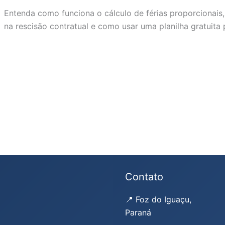
Entenda como funciona o cálculo de férias proporcionais,
na rescisão contratual e como usar uma planilha gratuita p
Contato
📍 Foz do Iguaçu,
Paraná