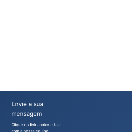
Envie a sua
mensagem
Clique no link abaixo e fale
com a nossa equipe.