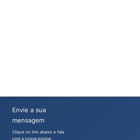
Envie a sua
mensagem
Clique no link abaixo e fale
com a nossa equipe.