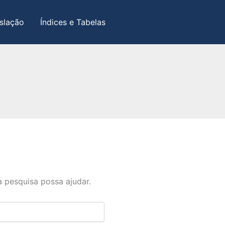
slação
Índices e Tabelas
 pesquisa possa ajudar.