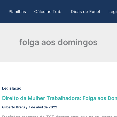
Planilhas
Cálculos Trab.
Dicas de Excel
Legi
folga aos domingos
Legislação
Direito da Mulher Trabalhadora: Folga aos Do
Gilberto Braga
/
7 de abril de 2022
Decisões recentes do TST determinam que as mulheres t