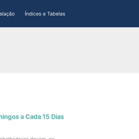
slação
Índices e Tabelas
mingos a Cada 15 Dias
rabalhadoras devem, no