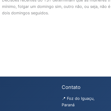
mínimo, folgar um domingo sim, outro não, ou seja, não 
dois domingos seguidos.
Contato
📍 Foz do Iguaçu,
Paraná