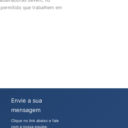
é permitido que trabalhem em
Envie a sua
mensagem
Clique no link abaixo e fale
com a nossa equipe.