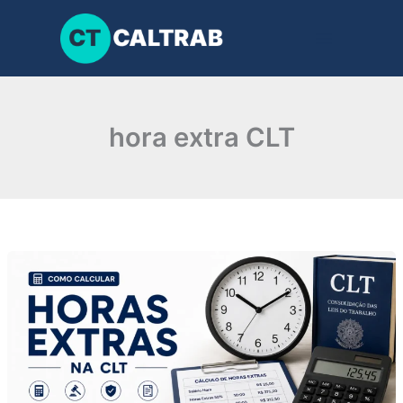
Ir
para
o
conteúdo
hora extra CLT