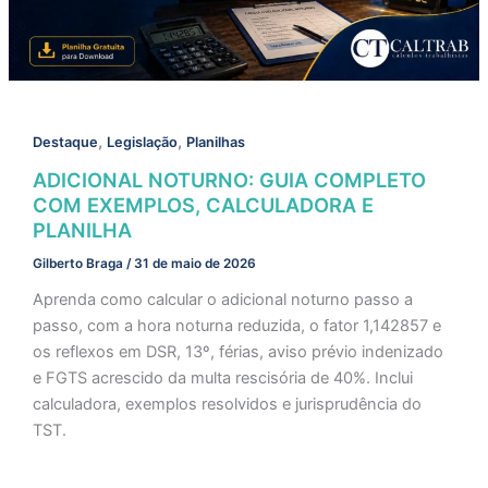
,
,
Destaque
Legislação
Planilhas
ADICIONAL NOTURNO: GUIA COMPLETO
COM EXEMPLOS, CALCULADORA E
PLANILHA
Gilberto Braga
/
31 de maio de 2026
Aprenda como calcular o adicional noturno passo a
passo, com a hora noturna reduzida, o fator 1,142857 e
os reflexos em DSR, 13º, férias, aviso prévio indenizado
e FGTS acrescido da multa rescisória de 40%. Inclui
calculadora, exemplos resolvidos e jurisprudência do
TST.