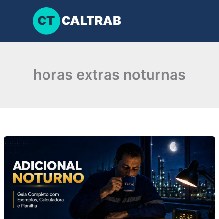
Ir
para
o
conteúdo
horas extras noturnas