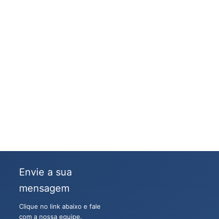
Envie a sua
mensagem
Clique no link abaixo e fale
com a nossa equipe.