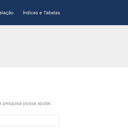
slação
Índices e Tabelas
 pesquisa possa ajudar.