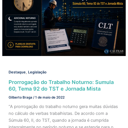
,
Destaque
Legislação
Prorrogação do Trabalho Noturno: Sumula
60, Tema 92 do TST e Jornada Mista
Gilberto Braga
/
1 de maio de 2022
“A prorrogação do trabalho noturno gera muitas dúvidas
no cálculo de verbas trabalhistas. De acordo com a
Súmula 60, II, do TST, quando a jornada é cumprida
integralmente no período noturno e se estende para o