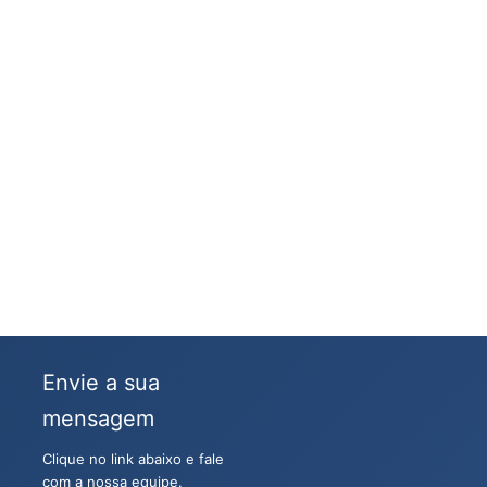
Envie a sua
mensagem
Clique no link abaixo e fale
com a nossa equipe.