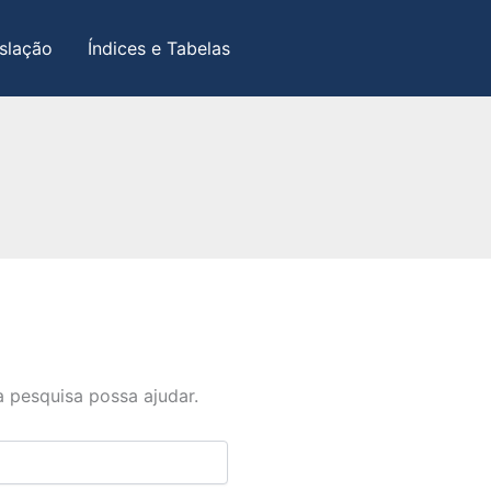
slação
Índices e Tabelas
 pesquisa possa ajudar.