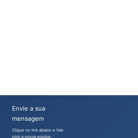
Envie a sua
mensagem
Clique no link abaixo e fale
com a nossa equipe.