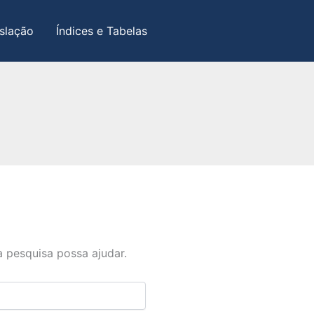
slação
Índices e Tabelas
 pesquisa possa ajudar.