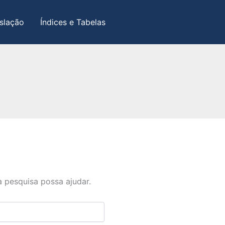
slação
Índices e Tabelas
 pesquisa possa ajudar.