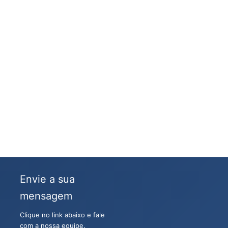
Envie a sua
mensagem
Clique no link abaixo e fale
com a nossa equipe.