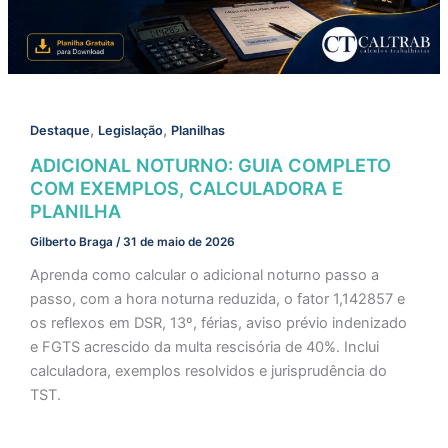
,
,
Destaque
Legislação
Planilhas
ADICIONAL NOTURNO: GUIA COMPLETO
COM EXEMPLOS, CALCULADORA E
PLANILHA
Gilberto Braga
/
31 de maio de 2026
Aprenda como calcular o adicional noturno passo a
passo, com a hora noturna reduzida, o fator 1,142857 e
os reflexos em DSR, 13º, férias, aviso prévio indenizado
e FGTS acrescido da multa rescisória de 40%. Inclui
calculadora, exemplos resolvidos e jurisprudência do
TST.