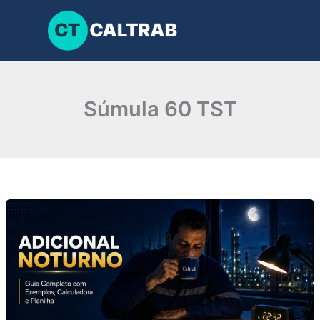
Ir
para
o
conteúdo
Súmula 60 TST