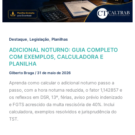
,
,
Destaque
Legislação
Planilhas
ADICIONAL NOTURNO: GUIA COMPLETO
COM EXEMPLOS, CALCULADORA E
PLANILHA
Gilberto Braga
/
31 de maio de 2026
Aprenda como calcular o adicional noturno passo a
passo, com a hora noturna reduzida, o fator 1,142857 e
os reflexos em DSR, 13º, férias, aviso prévio indenizado
e FGTS acrescido da multa rescisória de 40%. Inclui
calculadora, exemplos resolvidos e jurisprudência do
TST.