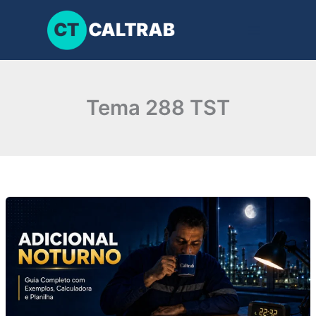
Ir
para
o
conteúdo
Tema 288 TST