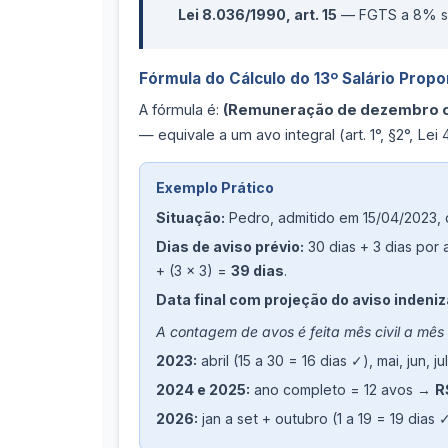
Lei 8.036/1990, art. 15
— FGTS a 8% sob
Fórmula do Cálculo do 13º Salário Propo
A fórmula é:
(Remuneração de dezembro ou
— equivale a um avo integral (art. 1°, §2°, Le
Exemplo Prático
Situação:
Pedro, admitido em 15/04/2023, 
Dias de aviso prévio:
30 dias + 3 dias por
+ (3 × 3) =
39 dias
.
Data final com projeção do aviso indeniz
A contagem de avos é feita mês civil a mês 
2023:
abril (15 a 30 = 16 dias ✓), mai, jun, j
2024 e 2025:
ano completo = 12 avos →
R
2026:
jan a set + outubro (1 a 19 = 19 dias