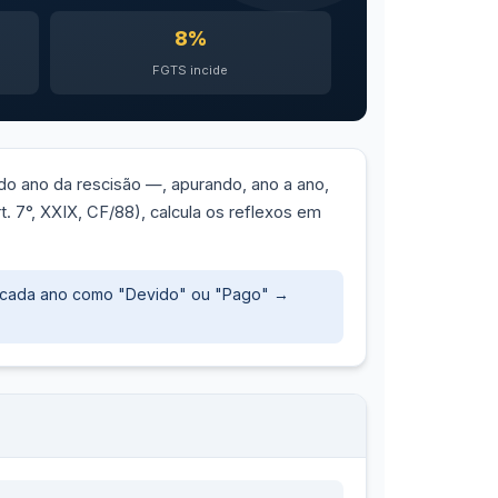
8%
FGTS incide
do ano da rescisão —, apurando, ano a ano,
t. 7°, XXIX, CF/88), calcula os reflexos em
cada ano como "Devido" ou "Pago" →