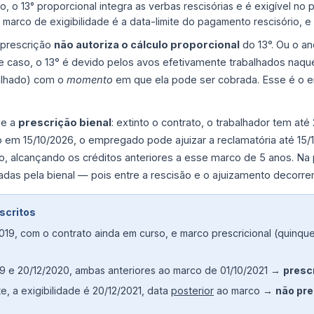
, o 13° proporcional integra as verbas rescisórias e é exigível no
 marco de exigibilidade é a data-limite do pagamento rescisório, 
 prescrição
não autoriza o cálculo proporcional
do 13°. Ou o an
ste caso, o 13° é devido pelos avos efetivamente trabalhados naq
balhado) com o
momento
em que ela pode ser cobrada. Esse é o e
de a
prescrição bienal
: extinto o contrato, o trabalhador tem até 
o em 15/10/2026, o empregado pode ajuizar a reclamatória até 15/1
to, alcançando os créditos anteriores a esse marco de 5 anos. Na 
adas pela bienal — pois entre a rescisão e o ajuizamento decorr
scritos
9, com o contrato ainda em curso, e marco prescricional (quinque
19 e 20/12/2020, ambas anteriores ao marco de 01/10/2021 →
presc
, a exigibilidade é 20/12/2021, data
posterior
ao marco →
não pre