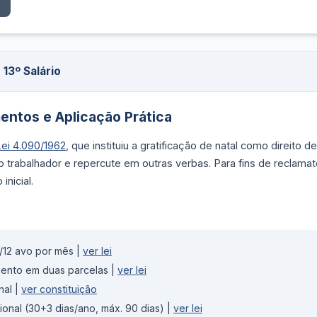
13º Salário
mentos e Aplicação Prática
Lei 4.090/1962
, que instituiu a gratificação de natal como direit
o trabalhador e repercute em outras verbas. Para fins de reclamat
inicial.
 1/12 avo por mês |
ver lei
nto em duas parcelas |
ver lei
nal |
ver constituição
onal (30+3 dias/ano, máx. 90 dias) |
ver lei