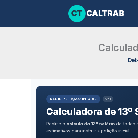
Ir
para
o
conteúdo
Calculad
Dei
SÉRIE PETIÇÃO INICIAL
v2.1
Calculadora de 13º 
Realize o
cálculo do 13º salário
de todos o
estimativos para instruir a petição inicial.