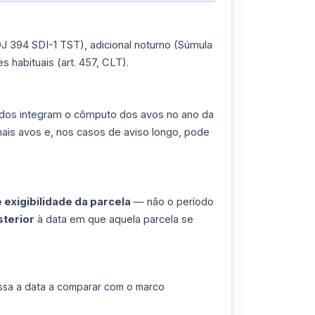
OJ 394 SDI-1 TST), adicional noturno (Súmula
 habituais (art. 457, CLT).
etados integram o cômputo dos avos no ano da
mais avos e, nos casos de aviso longo, pode
 exigibilidade da parcela
— não o período
sterior
à data em que aquela parcela se
 essa a data a comparar com o marco