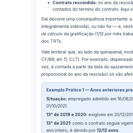
Contrato rescindido:
no ano da rescisão
contados do término do contrato. Aqui o
Daí decorre uma consequência importante: a
integralmente indevida), ou não foi — e, ne
de cálculo
da gratificação (1/12 por mês tra
dos TRTs.
Vale lembrar que, ao lado da quinquenal, inci
CF/88; art. 11, CLT). Por exemplo, dispensad
vez, é contada a partir da data do ajuizamen
proporcional do ano da rescisão) só são afet
Exemplo Prático 1 — Anos anteriores pre
Situação:
empregado admitido em 16/08/201
01/10/2021.
13° de 2019 e 2020:
exigíveis em 20/12/20
13° de 2021:
como o contrato seguia vigente
ano inteiro, é devido por
12/12 avos
.