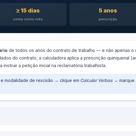
≥ 15 dias
5 anos
conta como mês
prescrição
ário
de todos os anos do contrato de trabalho — e não apenas o 
ados do contrato, a calculadora aplica a prescrição quinquenal (ar
nstruir a petição inicial na reclamatória trabalhista.
e modalidade de rescisão → clique em
Calcular Verbas
→ marque 