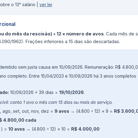
re o 13° salário |
ver lei
rcional
 do mês da rescisão) ÷ 12 × número de avos
. Cada mês de se
i 4.090/1962). Frações inferiores a 15 dias são descartadas.
demitido sem justa causa em 10/09/2026. Remuneração: R$ 4.800,0
 ano completo. Entre 15/04/2023 e 10/09/2026 há 3 anos completos
ado:
10/09/2026 + 39 dias =
19/10/2026
.
civil: conta 1 avo o mês com 15 dias ou mais de serviço.
ul, ago, set, out, nov, dez =
9 avos
→ (4.800 ÷ 12) × 9 =
R$ 3.600,
$ 4.800,00 cada
 ✓) =
10 avos
→ (4.800 ÷ 12) × 10 =
R$ 4.000,00