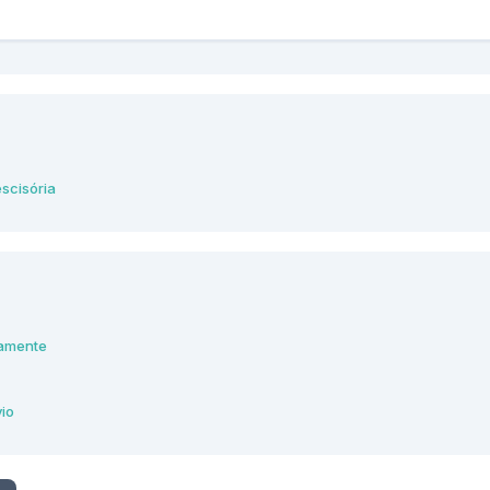
scisória
camente
vio