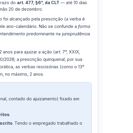
 prazo do
art. 477, §6°, da CLT
— até 10 dias
e não 20 de dezembro.
o foi alcançado pela prescrição (a verba é
uele ano-calendário. Não se confunde a
forma
ntendimento predominante na jurisprudência
2 anos para ajuizar a ação (art. 7°, XXIX,
0/2028; a prescrição quinquenal, por sua
prática, as verbas rescisórias (como o 13°
em, no máximo, 2 anos.
nal, contado do ajuizamento) fixado em
ritos
.
scrito
. Tendo o empregado trabalhado o