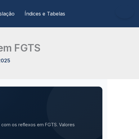
slação
Índices e Tabelas
s em FGTS
2025
, com os reflexos em FGTS. Valores