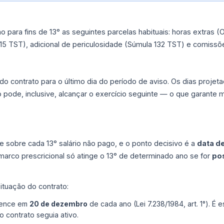
 para fins de 13° as seguintes parcelas habituais: horas extras (
15 TST), adicional de periculosidade (Súmula 132 TST) e comissões
 do contrato para o último dia do período de aviso. Os dias proj
 pode, inclusive, alcançar o exercício seguinte — o que garante 
te sobre cada 13° salário não pago, e o ponto decisivo é a
data de
arco prescricional só atinge o 13° de determinado ano se for
po
ituação do contrato:
 vence em
20 de dezembro
de cada ano (Lei 7.238/1984, art. 1°). É
o contrato seguia ativo.