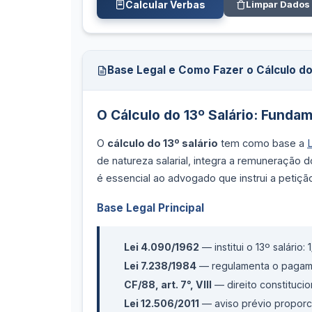
Calcular Verbas
Limpar Dados
Base Legal e Como Fazer o Cálculo do 
O Cálculo do 13º Salário: Funda
O
cálculo do 13º salário
tem como base a
de natureza salarial, integra a remuneração d
é essencial ao advogado que instrui a petição 
Base Legal Principal
Lei 4.090/1962
— institui o 13º salário:
Lei 7.238/1984
— regulamenta o pagame
CF/88, art. 7°, VIII
— direito constitucio
Lei 12.506/2011
— aviso prévio proporci