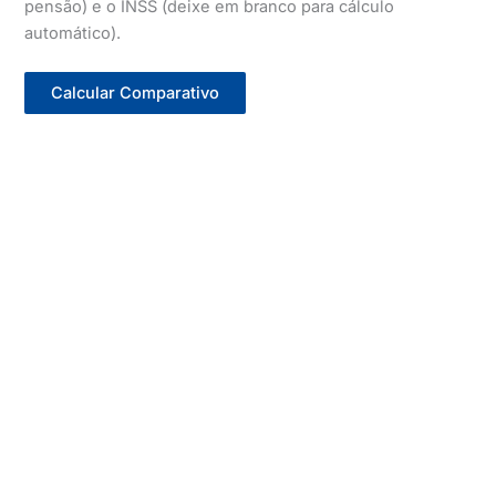
pensão) e o INSS (deixe em branco para cálculo
automático).
Calcular Comparativo
IRRF em Outubro de 2025:
-
IRRF projetado em Janeiro de 2026:
-
Economia Anual Projetada em 2026:
-