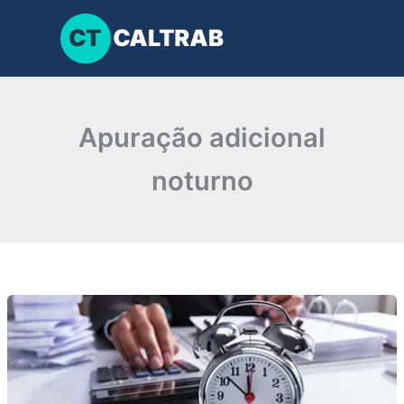
Ir
para
o
conteúdo
Apuração adicional
noturno