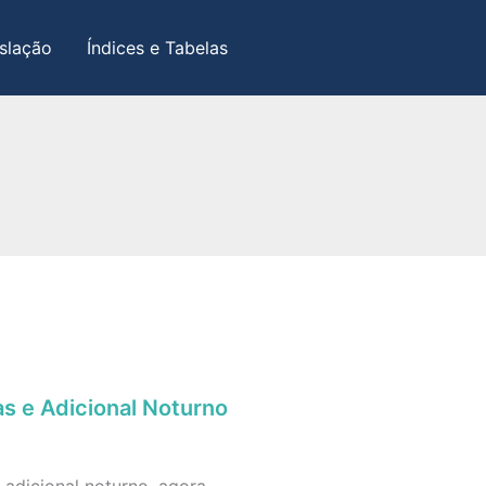
slação
Índices e Tabelas
s e Adicional Noturno
 adicional noturno, agora