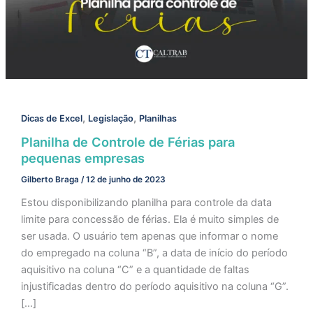
,
,
Dicas de Excel
Legislação
Planilhas
Planilha de Controle de Férias para
pequenas empresas
Gilberto Braga
/
12 de junho de 2023
Estou disponibilizando planilha para controle da data
limite para concessão de férias. Ela é muito simples de
ser usada. O usuário tem apenas que informar o nome
do empregado na coluna “B”, a data de início do período
aquisitivo na coluna “C” e a quantidade de faltas
injustificadas dentro do período aquisitivo na coluna “G”.
[…]