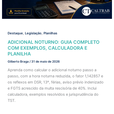
,
,
Destaque
Legislação
Planilhas
ADICIONAL NOTURNO: GUIA COMPLETO
COM EXEMPLOS, CALCULADORA E
PLANILHA
Gilberto Braga
/
31 de maio de 2026
Aprenda como calcular o adicional noturno passo a
passo, com a hora noturna reduzida, o fator 1,142857 e
os reflexos em DSR, 13º, férias, aviso prévio indenizado
e FGTS acrescido da multa rescisória de 40%. Inclui
calculadora, exemplos resolvidos e jurisprudência do
TST.