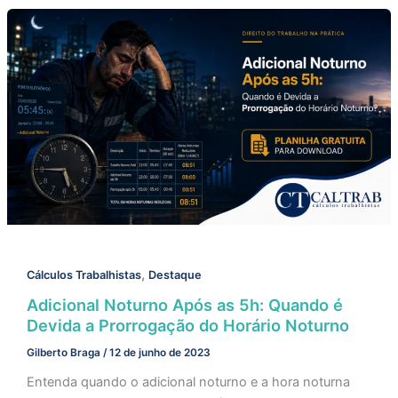
,
Cálculos Trabalhistas
Destaque
Adicional Noturno Após as 5h: Quando é
Devida a Prorrogação do Horário Noturno
Gilberto Braga
/
12 de junho de 2023
Entenda quando o adicional noturno e a hora noturna