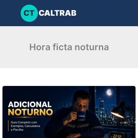
Ir
para
o
conteúdo
Hora ficta noturna