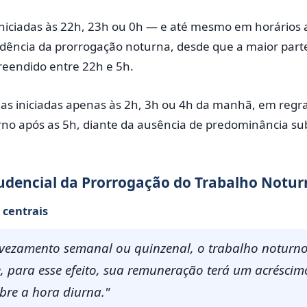
 iniciadas às 22h, 23h ou 0h — e até mesmo em horários
dência da prorrogação noturna, desde que a maior par
reendido entre 22h e 5h.
das iniciadas apenas às 2h, 3h ou 4h da manhã, em regr
no após as 5h, diante da ausência de predominância sub
rudencial da Prorrogação do Trabalho Notu
s centrais
revezamento semanal ou quinzenal, o trabalho noturn
e, para esse efeito, sua remuneração terá um acréscim
bre a hora diurna."