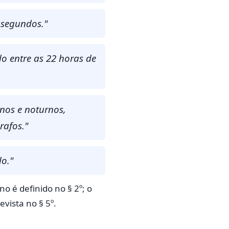
 segundos."
do entre as 22 horas de
nos e noturnos,
rafos."
lo."
o é definido no § 2º; o
evista no § 5º.