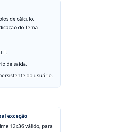
los de cálculo,
ndicação do Tema
CLT.
io de saída.
 persistente do usuário.
pal exceção
ime 12x36 válido, para