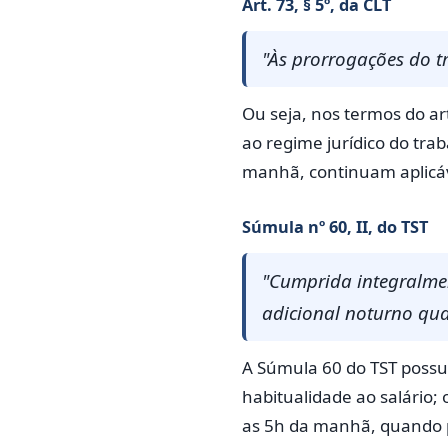
Art. 73, § 5º, da CLT
"Às prorrogações do tr
Ou seja, nos termos do a
ao regime jurídico do tr
manhã, continuam aplicáv
Súmula nº 60, II, do TST
"Cumprida integralme
adicional noturno quan
A Súmula 60 do TST possui 
habitualidade ao salário; 
as 5h da manhã, quando p