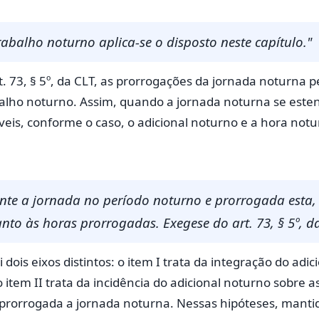
abalho noturno aplica-se o disposto neste capítulo."
rt. 73, § 5º, da CLT, as prorrogações da jornada notur
abalho noturno. Assim, quando a jornada noturna se este
eis, conforme o caso, o adicional noturno e a hora notu
nte a jornada no período noturno e prorrogada esta
to às horas prorrogadas. Exegese do art. 73, § 5º, da
dois eixos distintos: o item I trata da integração do ad
o item II trata da incidência do adicional noturno sobre 
rorrogada a jornada noturna. Nessas hipóteses, mantido