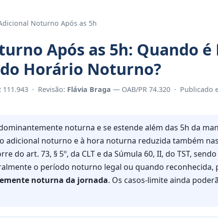
Adicional Noturno Após as 5h
turno Após as 5h: Quando é 
 do Horário Noturno?
111.943 · Revisão:
Flávia Braga
— OAB/PR 74.320 ·
Publicado 
dominantemente noturna e se estende além das 5h da man
ao adicional noturno e à hora noturna reduzida também na
e do art. 73, § 5º, da CLT e da Súmula 60, II, do TST, send
almente o período noturno legal ou quando reconhecida, p
emente noturna da jornada
. Os casos-limite ainda poder