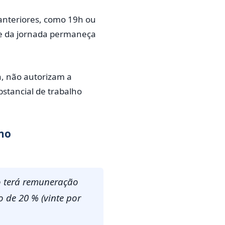
 anteriores, como 19h ou
te da jornada permaneça
a, não autorizam a
stancial de trabalho
rno
o terá remuneração
o de 20 % (vinte por