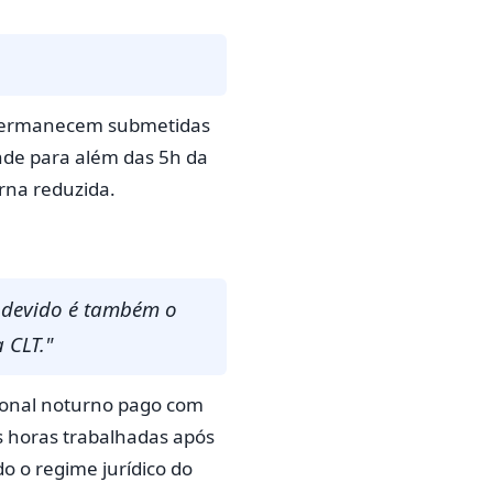
na permanecem submetidas
nde para além das 5h da
rna reduzida.
, devido é também o
 CLT."
icional noturno pago com
as horas trabalhadas após
 o regime jurídico do