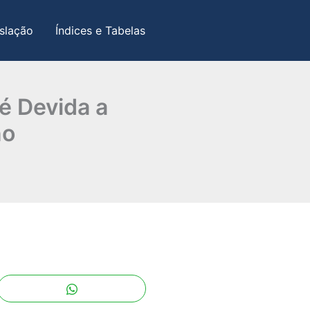
slação
Índices e Tabelas
é Devida a
no