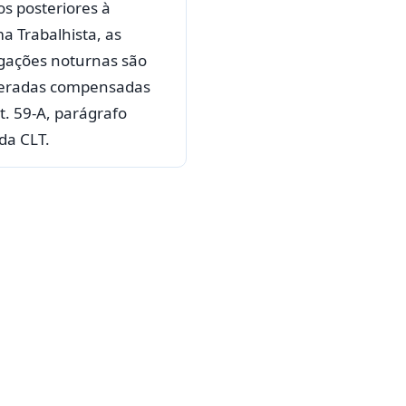
os posteriores à
a Trabalhista, as
gações noturnas são
eradas compensadas
t. 59-A, parágrafo
da CLT.