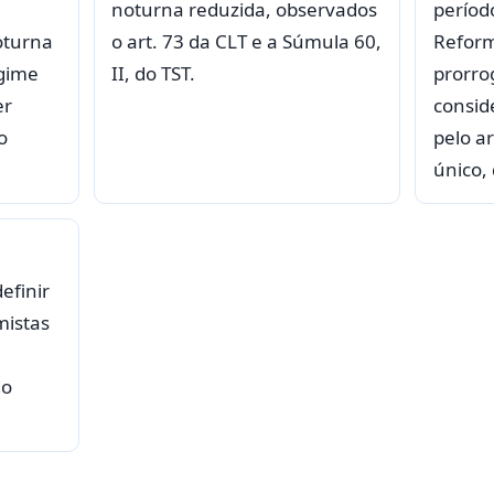
noturna reduzida, observados
períod
oturna
o art. 73 da CLT e a Súmula 60,
Reform
egime
II, do TST.
prorro
er
consid
o
pelo ar
único, 
efinir
mistas
do