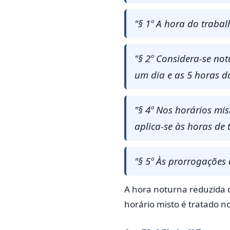
"§ 1º A hora do trab
"§ 2º Considera-se not
um dia e as 5 horas do
"§ 4º Nos horários mi
aplica-se às horas de 
"§ 5º Às prorrogações 
A hora noturna reduzida d
horário misto é tratado no