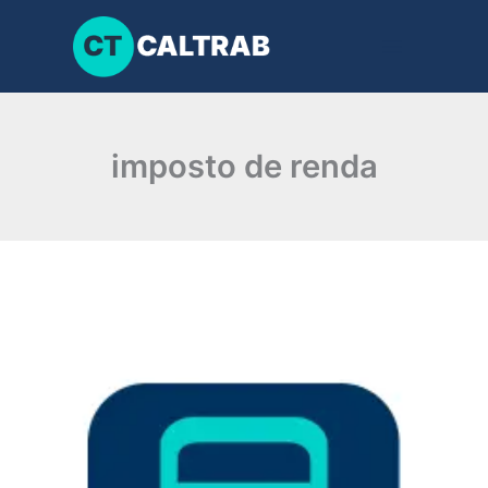
Ir
para
o
conteúdo
imposto de renda