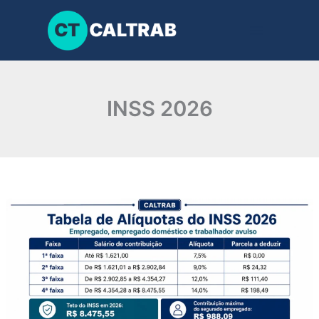
Ir
para
o
conteúdo
INSS 2026