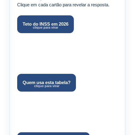
Clique em cada cartão para revelar a resposta.
R$ 8.475,55. Contribuição máxima do empregado:
Teto do INSS em 2026
clique para virar
R$ 988,09 (Portaria Interministerial MPS/MF nº
13/2026).
Empregado, empregado doméstico e trabalhador
Quem usa esta tabela?
clique para virar
avulso — alíquotas de 7,5% a 14%.