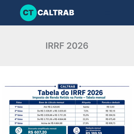
Ir
para
o
conteúdo
IRRF 2026