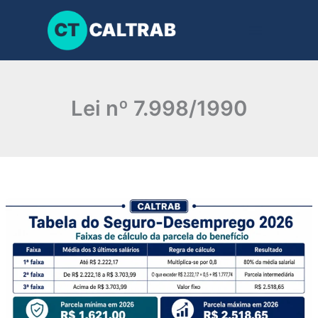
Ir
para
o
conteúdo
Lei nº 7.998/1990