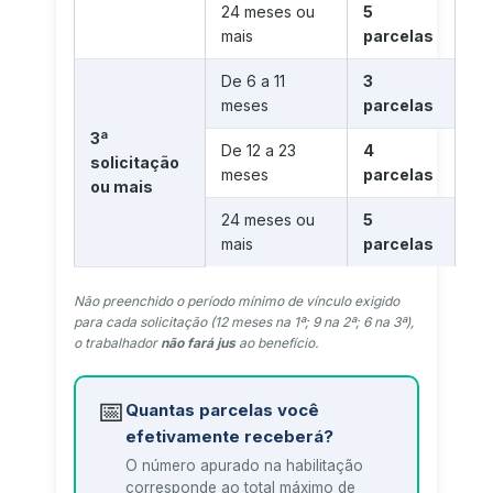
24 meses ou
5
mais
parcelas
De 6 a 11
3
meses
parcelas
3ª
De 12 a 23
4
solicitação
meses
parcelas
ou mais
24 meses ou
5
mais
parcelas
Não preenchido o período mínimo de vínculo exigido
para cada solicitação (12 meses na 1ª; 9 na 2ª; 6 na 3ª),
o trabalhador
não fará jus
ao benefício.
📅
Quantas parcelas você
efetivamente receberá?
O número apurado na habilitação
corresponde ao total máximo de