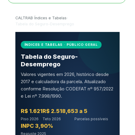
CALTRAB
›
Índices e Tabelas
›
Tabela do Seguro-Desemprego
ÍNDICES E TABELAS · PÚBLICO GERAL
Tabela do Seguro-
Desemprego
Valores vigentes em 2026, histórico desde
2017 e calculadora da parcela. Atualizado
conforme Resolução CODEFAT nº 957/2022
e Lei nº 7.998/1990.
R$ 1.621
R$ 2.518,65
3 a 5
Piso 2026
Teto 2026
Parcelas possíveis
INPC 3,90%
Reajuste 2025