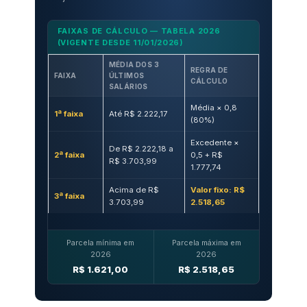
FAIXAS DE CÁLCULO — TABELA 2026
(VIGENTE DESDE 11/01/2026)
MÉDIA DOS 3
REGRA DE
FAIXA
ÚLTIMOS
CÁLCULO
SALÁRIOS
Média × 0,8
1ª faixa
Até R$ 2.222,17
(80%)
Excedente ×
De R$ 2.222,18 a
2ª faixa
0,5 + R$
R$ 3.703,99
1.777,74
Acima de R$
Valor fixo: R$
3ª faixa
3.703,99
2.518,65
Parcela mínima em
Parcela máxima em
2026
2026
R$ 1.621,00
R$ 2.518,65