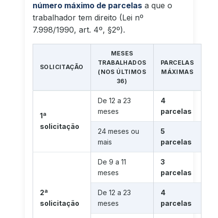
número máximo de parcelas
a que o
trabalhador tem direito (Lei nº
7.998/1990, art. 4º, §2º).
MESES
TRABALHADOS
PARCELAS
SOLICITAÇÃO
(NOS ÚLTIMOS
MÁXIMAS
36)
De 12 a 23
4
meses
parcelas
1ª
solicitação
24 meses ou
5
mais
parcelas
De 9 a 11
3
meses
parcelas
2ª
De 12 a 23
4
solicitação
meses
parcelas