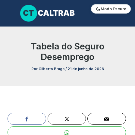
Ir
Modo Escuro
para
o
conteúdo
Tabela do Seguro
Desemprego
Por
Gilberto Braga
/
21 de junho de 2026