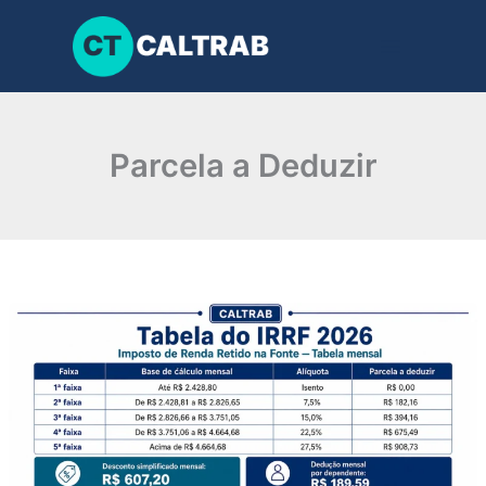
Ir
para
o
conteúdo
Parcela a Deduzir