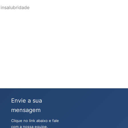
 insalubridade
Envie a sua
mensagem
Clique no link abaixo e fale
com a nossa equipe.