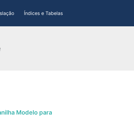
slação
Índices e Tabelas
e
anilha Modelo para