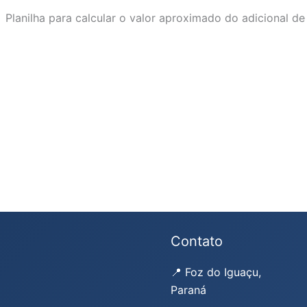
Planilha para calcular o valor aproximado do adicional de
Contato
📍 Foz do Iguaçu,
Paraná