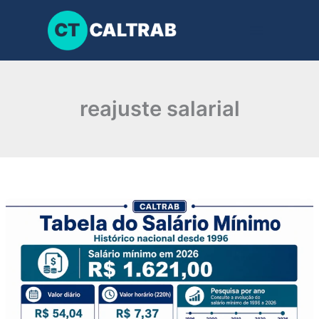
Ir
para
o
conteúdo
reajuste salarial