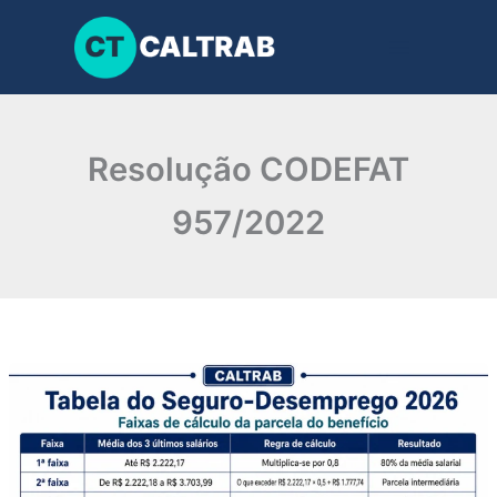
Ir
para
o
conteúdo
Resolução CODEFAT
957/2022