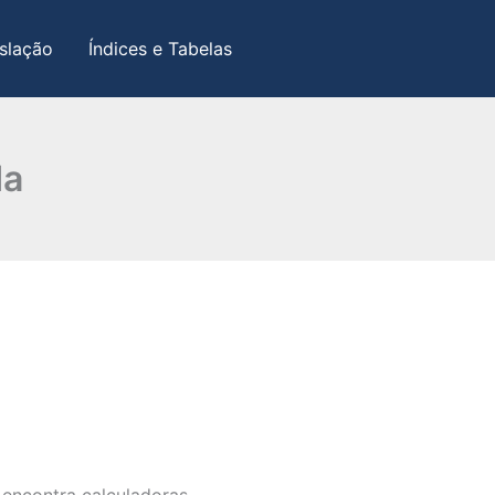
slação
Índices e Tabelas
da
encontra calculadoras