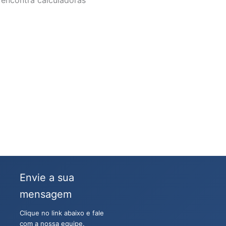
Envie a sua
mensagem
Clique no link abaixo e fale
com a nossa equipe.