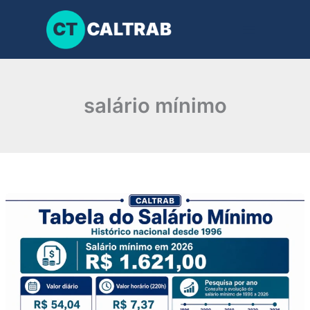
Ir
para
o
conteúdo
salário mínimo