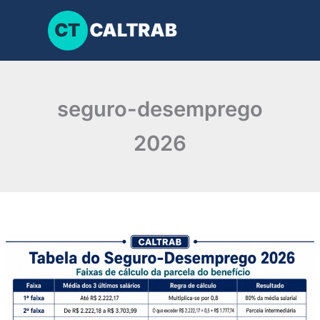
Ir
para
o
conteúdo
seguro-desemprego
2026