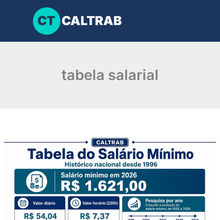
Ir
para
o
conteúdo
tabela salarial