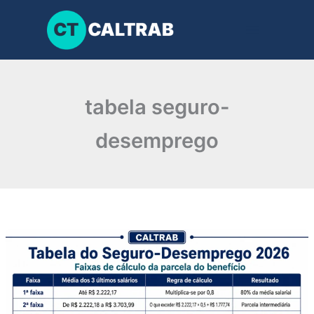
Ir
para
o
conteúdo
tabela seguro-
desemprego