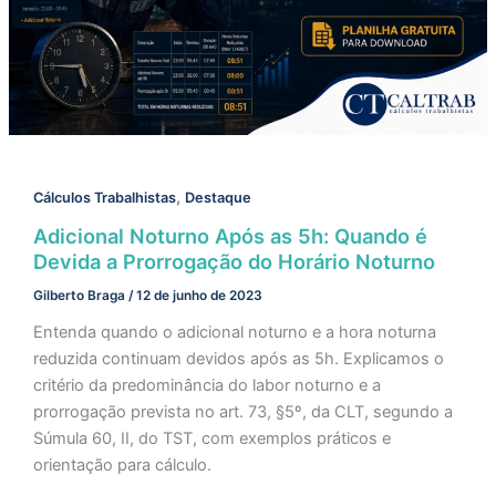
,
Cálculos Trabalhistas
Destaque
Adicional Noturno Após as 5h: Quando é
Devida a Prorrogação do Horário Noturno
Gilberto Braga
/
12 de junho de 2023
Entenda quando o adicional noturno e a hora noturna
reduzida continuam devidos após as 5h. Explicamos o
critério da predominância do labor noturno e a
prorrogação prevista no art. 73, §5º, da CLT, segundo a
Súmula 60, II, do TST, com exemplos práticos e
orientação para cálculo.