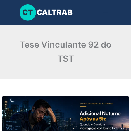
Ir
para
o
conteúdo
Tese Vinculante 92 do
TST