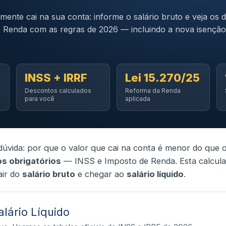
ente cai na sua conta: informe o salário bruto e veja os 
 Renda com as regras de 2026 — incluindo a nova isenção
INSS + IRRF
Lei 15.270/25
Descontos calculados
Reforma da Renda
para você
aplicada
vida: por que o valor que cai na conta é menor do que 
s obrigatórios
— INSS e Imposto de Renda. Esta calcula
air do
salário bruto
e chegar ao
salário líquido
.
lário Líquido