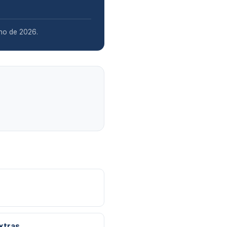
nho de 2026.
xtras