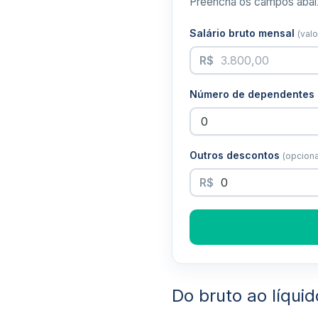
Preencha os campos abaix
Salário bruto mensal
(val
R$
Número de dependentes
Outros descontos
(opciona
R$
Do bruto ao líqui