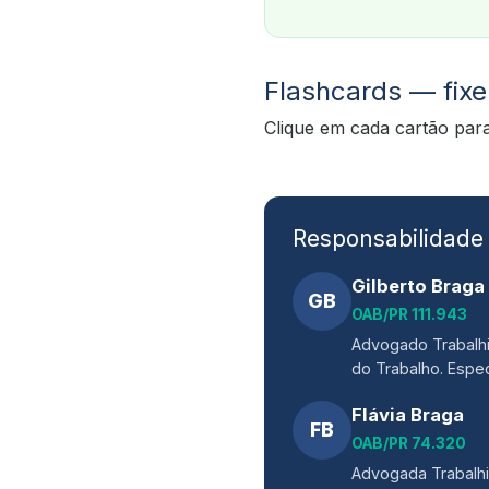
Flashcards — fixe
Clique em cada cartão para
Responsabilidade 
Gilberto Braga
GB
OAB/PR 111.943
Advogado Trabalhi
do Trabalho. Espec
Flávia Braga
FB
OAB/PR 74.320
Advogada Trabalhis