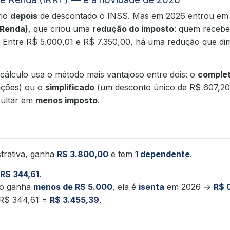
rio
depois
de descontado o INSS. Mas em 2026 entrou em 
 Renda)
, que criou uma
redução do imposto
: quem receb
 Entre R$ 5.000,01 e R$ 7.350,00, há uma redução que di
cálculo usa o método mais vantajoso entre dois: o
comple
uções) ou o
simplificado
(um desconto único de R$ 607,20)
sultar em
menos imposto
.
strativa, ganha
R$ 3.800,00
e tem
1 dependente
.
R$ 344,61
.
mo ganha
menos de R$ 5.000
, ela é
isenta
em 2026 →
R$ 
 R$ 344,61 =
R$ 3.455,39
.