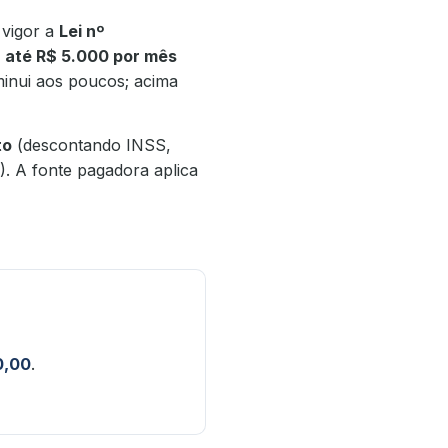
vigor a
Lei nº
e
até R$ 5.000 por mês
minui aos poucos; acima
to
(descontando INSS,
. A fonte pagadora aplica
0,00
.