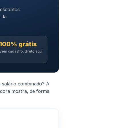
descontos
 da
100% grátis
Sem cadastro, direto aqui
o salário combinado? A
dora mostra, de forma