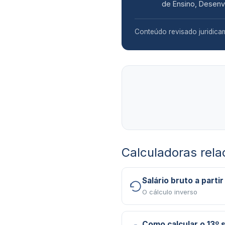
de Ensino, Desenv
Conteúdo revisado juridica
Calculadoras rel
Salário bruto a partir
O cálculo inverso
Como calcular o 13º s