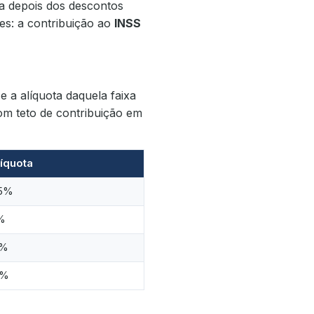
a depois dos descontos
es: a contribuição ao
INSS
e a alíquota daquela faixa
om teto de contribuição em
íquota
,5%
%
2%
4%