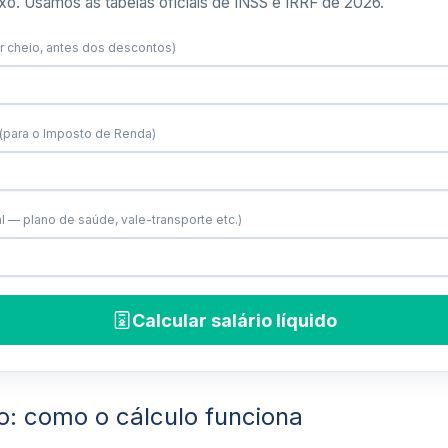
o. Usamos as tabelas oficiais de INSS e IRRF de 2026.
or cheio, antes dos descontos)
(para o Imposto de Renda)
l — plano de saúde, vale-transporte etc.)
Calcular salário líquido
do: como o cálculo funciona