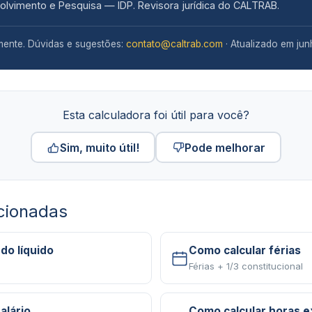
olvimento e Pesquisa — IDP. Revisora jurídica do CALTRAB.
mente. Dúvidas e sugestões:
contato@caltrab.com
· Atualizado em ju
Esta calculadora foi útil para você?
Sim, muito útil!
Pode melhorar
acionadas
 do líquido
Como calcular férias
Férias + 1/3 constitucional
alário
Como calcular horas e