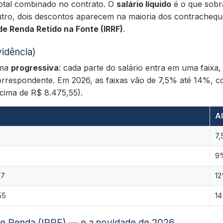
total combinado no contrato. O
salário líquido
é o que sobr
outro, dois descontos aparecem na maioria dos contrachequ
de Renda Retido na Fonte (IRRF)
.
vidência)
rma
progressiva
: cada parte do salário entra em uma faixa, 
correspondente. Em 2026, as faixas vão de 7,5% até 14%, c
cima de R$ 8.475,55).
Al
7
9
27
1
55
1
de Renda (IRRF) — e a novidade de 2026