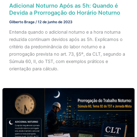
Adicional Noturno Após as 5h: Quando é
Devida a Prorrogação do Horário Noturno
Gilberto Braga
/
12 de junho de 2023
Entenda quando o adicional noturno e a hora noturna
reduzida continuam devidos após as 5h. Explicamos o
critério da predominância do labor noturno e a
prorrogação prevista no art. 73, §5º, da CLT, segundo a
Súmula 60, II, do TST, com exemplos práticos e
orientação para cálculo.