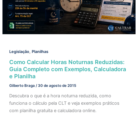
,
Legislação
Planilhas
Como Calcular Horas Noturnas Reduzidas:
Guia Completo com Exemplos, Calculadora
e Planilha
Gilberto Braga
/
30 de agosto de 2015
Descubra o que é a hora noturna reduzida, como
funciona o cálculo pela CLT e veja exemplos práticos
com planilha gratuita e calculadora online.