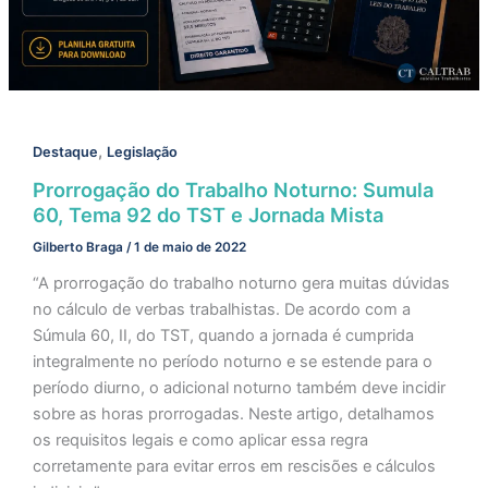
,
Destaque
Legislação
Prorrogação do Trabalho Noturno: Sumula
60, Tema 92 do TST e Jornada Mista
Gilberto Braga
/
1 de maio de 2022
“A prorrogação do trabalho noturno gera muitas dúvidas
no cálculo de verbas trabalhistas. De acordo com a
Súmula 60, II, do TST, quando a jornada é cumprida
integralmente no período noturno e se estende para o
período diurno, o adicional noturno também deve incidir
sobre as horas prorrogadas. Neste artigo, detalhamos
os requisitos legais e como aplicar essa regra
corretamente para evitar erros em rescisões e cálculos