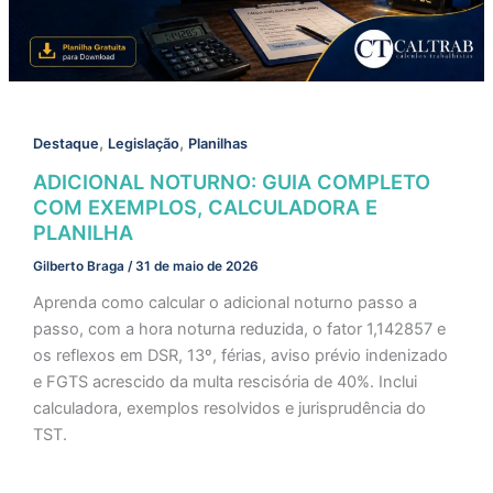
,
,
Destaque
Legislação
Planilhas
ADICIONAL NOTURNO: GUIA COMPLETO
COM EXEMPLOS, CALCULADORA E
PLANILHA
Gilberto Braga
/
31 de maio de 2026
Aprenda como calcular o adicional noturno passo a
passo, com a hora noturna reduzida, o fator 1,142857 e
os reflexos em DSR, 13º, férias, aviso prévio indenizado
e FGTS acrescido da multa rescisória de 40%. Inclui
calculadora, exemplos resolvidos e jurisprudência do
TST.