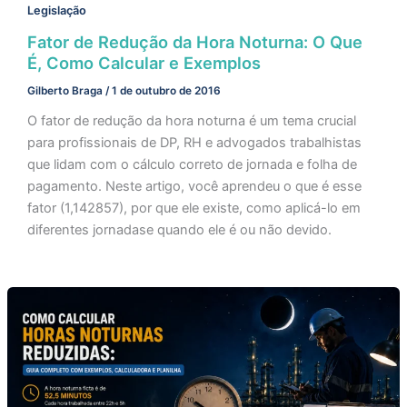
Legislação
Fator de Redução da Hora Noturna: O Que
É, Como Calcular e Exemplos
Gilberto Braga
/
1 de outubro de 2016
O fator de redução da hora noturna é um tema crucial
para profissionais de DP, RH e advogados trabalhistas
que lidam com o cálculo correto de jornada e folha de
pagamento. Neste artigo, você aprendeu o que é esse
fator (1,142857), por que ele existe, como aplicá-lo em
diferentes jornadase quando ele é ou não devido.