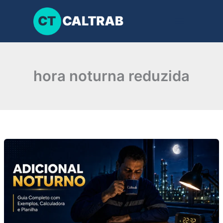
Ir
para
o
conteúdo
hora noturna reduzida