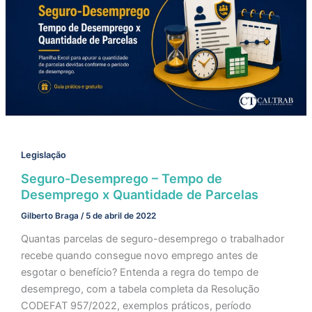
Legislação
Seguro-Desemprego – Tempo de
Desemprego x Quantidade de Parcelas
Gilberto Braga
/
5 de abril de 2022
Quantas parcelas de seguro-desemprego o trabalhador
recebe quando consegue novo emprego antes de
esgotar o benefício? Entenda a regra do tempo de
desemprego, com a tabela completa da Resolução
CODEFAT 957/2022, exemplos práticos, período