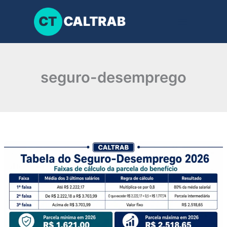
Ir
para
o
conteúdo
seguro-desemprego