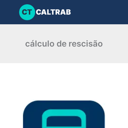
Ir
para
o
conteúdo
cálculo de rescisão