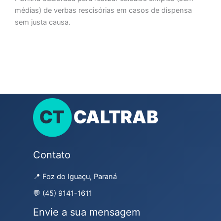
médias) de verbas rescisórias em casos de dispensa
sem justa causa.
Contato
📍 Foz do Iguaçu, Paraná
💬 (45) 9141-1611
Envie a sua mensagem