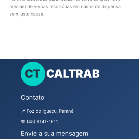
médias) de verbas rescisórias em casos de dispensa
sem justa causa.
Contato
📍 Foz do Iguaçu, Paraná
💬 (45) 9141-1611
Envie a sua mensagem