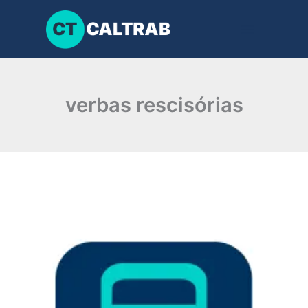
Ir
para
o
conteúdo
verbas rescisórias