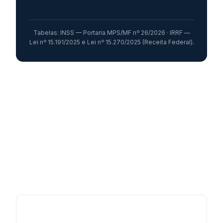
Tabelas: INSS — Portaria MPS/MF nº 26/2026 · IRRF —
Lei nº 15.191/2025 e Lei nº 15.270/2025 (Receita Federal).