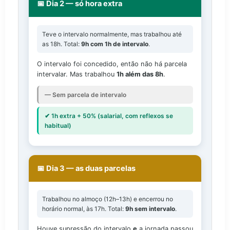
📅 Dia 2 — só hora extra
Teve o intervalo normalmente, mas trabalhou até
as 18h. Total:
9h com 1h de intervalo
.
O intervalo foi concedido, então não há parcela
intervalar. Mas trabalhou
1h além das 8h
.
— Sem parcela de intervalo
✔ 1h extra + 50% (salarial, com reflexos se
habitual)
📅 Dia 3 — as duas parcelas
Trabalhou no almoço (12h–13h) e encerrou no
horário normal, às 17h. Total:
9h sem intervalo
.
Houve supressão do intervalo
e
a jornada passou