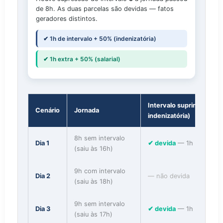
de 8h. As duas parcelas são devidas — fatos
geradores distintos.
✔ 1h de intervalo + 50% (indenizatória)
✔ 1h extra + 50% (salarial)
Intervalo suprimido (+5
Cenário
Jornada
indenizatória)
8h sem intervalo
Dia 1
✔ devida
— 1h
(saiu às 16h)
9h com intervalo
Dia 2
— não devida
(saiu às 18h)
9h sem intervalo
Dia 3
✔ devida
— 1h
(saiu às 17h)