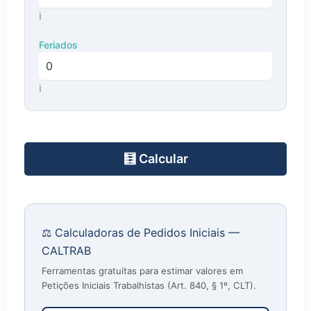
ℹ️
Feriados
Tempo suprimido em minutos para feriados
ℹ️
🧮 Calcular
⚖️ Calculadoras de Pedidos Iniciais —
CALTRAB
Ferramentas gratuitas para estimar valores em
Petições Iniciais Trabalhistas (Art. 840, § 1º, CLT).