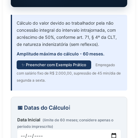
Cálculo do valor devido ao trabalhador pela não
concessão integral do intervalo intrajornada, com
acréscimo de 50%, conforme art. 71, § 4º da CLT,
de natureza indenizatória (sem reflexos).
Amplitude máxima do cálculo - 60 meses.
✨ Preencher com Exemplo Prático
Empregado
com salário fixo de R$ 2.000,00, supressão de 45 min/dia de
segunda a sexta.
📅 Datas do Cálculo
ℹ️
Data Inicial
Data inicial do período de cálculo
(limite de 60 meses; considere apenas o
período imprescrito)