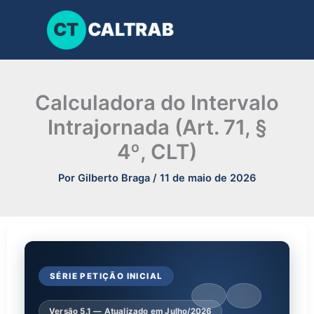
Ir
para
o
conteúdo
Calculadora do Intervalo
Intrajornada (Art. 71, §
4º, CLT)
Por
Gilberto Braga
/
11 de maio de 2026
SÉRIE PETIÇÃO INICIAL
Versão 5.1 — Atualizado em Julho/2026