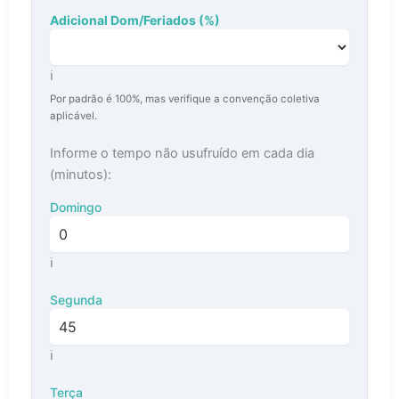
Adicional Dom/Feriados (%)
Percentual de adicional para domingos e feriados
ℹ️
Por padrão é 100%, mas verifique a convenção coletiva
aplicável.
Informe o tempo não usufruído em cada dia
(minutos):
Domingo
Tempo suprimido em minutos para domingos
ℹ️
Segunda
Tempo suprimido em minutos para segundas-feiras
ℹ️
Terça
Tempo suprimido em minutos para terças-feiras