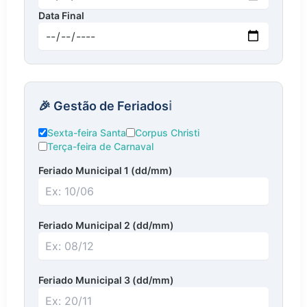
Data Final
Data final do período de cálculo
🎉 Gestão de Feriados
ℹ️
Sexta-feira Santa
Corpus Christi
Terça-feira de Carnaval
Feriado Municipal 1 (dd/mm)
Primeiro feriado municipal no formato dia/mês
Feriado Municipal 2 (dd/mm)
Segundo feriado municipal no formato dia/mês
Feriado Municipal 3 (dd/mm)
Terceiro feriado municipal no formato dia/mês