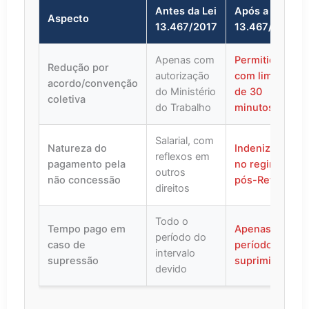
Antes da Lei
Após a Lei
Aspecto
13.467/2017
13.467/2017
Apenas com
Permitida,
Redução por
autorização
com limite
acordo/convenção
do Ministério
de 30
coletiva
do Trabalho
minutos
Salarial, com
Natureza do
Indenizatória
reflexos em
pagamento pela
no regime
outros
não concessão
pós-Reforma
direitos
Todo o
Tempo pago em
Apenas o
período do
caso de
período
intervalo
supressão
suprimido
devido