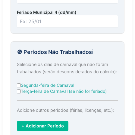
Feriado Municipal 4 (dd/mm)
Quarto feriado municipal no formato dia/mês
🚫 Períodos Não Trabalhados
ℹ️
Selecione os dias de carnaval que não foram
trabalhados (serão desconsiderados do cálculo):
Segunda-feira de Carnaval
Terça-feira de Carnaval (se não for feriado)
Adicione outros períodos (férias, licenças, etc.):
+ Adicionar Período