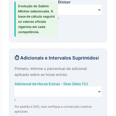
Divisor
Divisor para cálculo do valor da 
Evolução do Salário
Mínimo selecionada. A
base de cálculo seguirá
ℹ️
os valores oficiais
vigentes em cada
competência.
⏱️ Adicionais e Intervalos Suprimidos
ℹ️
Primeiro, informe o percentual de adicional
aplicado sobre as horas extras:
Adicional de Horas Extras - Dias Úteis (%)
Percentual de adicional para dias úteis
ℹ️
Por padrão é 50%, mas verifique a convenção coletiva
aplicável.