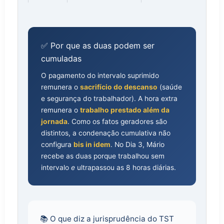
✅ Por que as duas podem ser
cumuladas
O pagamento do intervalo suprimido
remunera o
sacrifício do descanso
(saúde
e segurança do trabalhador). A hora extra
remunera o
trabalho prestado além da
jornada
. Como os fatos geradores são
distintos, a condenação cumulativa não
configura
bis in idem
. No Dia 3, Mário
recebe as duas porque trabalhou sem
intervalo
e
ultrapassou as 8 horas diárias.
📚 O que diz a jurisprudência do TST