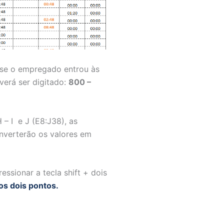
, se o empregado entrou às
everá ser digitado:
800 –
 – I e J (E8:J38), as
onverterão os valores em
ssionar a tecla shift + dois
os dois pontos.