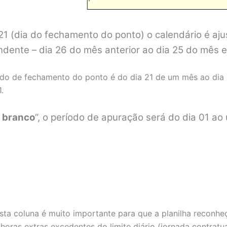
 X21 (dia do fechamento do ponto) o calendário é a
ndente – dia 26 do mês anterior ao dia 25 do mês 
do de fechamento do ponto é do dia 21 de um mês ao dia 
.
 branco
“, o período de apuração será do dia 01 ao
ta coluna é muito importante para que a planilha reconhe
 horas extras excedentes do limite diário (jornada contrat