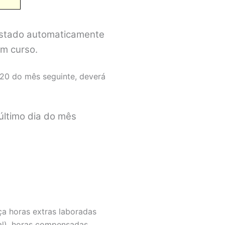
justado automaticamente
em curso.
20 do mês seguinte, deverá
 último dia do mês
ça horas extras laboradas
ual), horas compensadas,