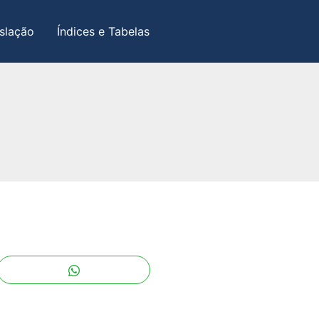
slação
Índices e Tabelas