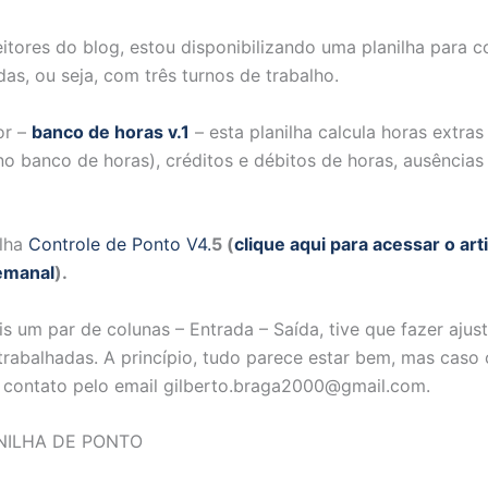
ores do blog, estou disponibilizando uma planilha para c
das, ou seja, com três turnos de trabalho.
or –
banco de horas v.1
– esta planilha calcula horas extras
o banco de horas), créditos e débitos de horas, ausências i
ilha
Controle de Ponto V4.
5
(
clique aqui para acessar o ar
Semanal
)
.
s um par de colunas – Entrada – Saída, tive que fazer ajus
 trabalhadas. A princípio, tudo parece estar bem, mas caso
m contato pelo email gilberto.braga2000@gmail.com.
NILHA DE PONTO