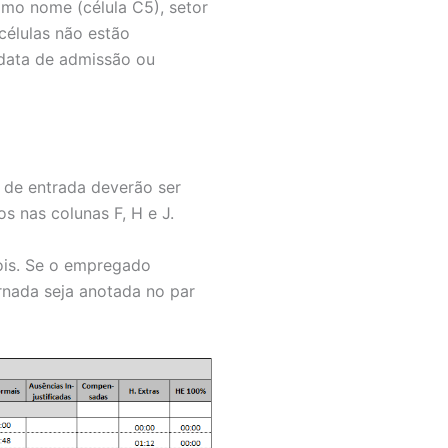
omo nome (célula C5), setor
 células não estão
 data de admissão ou
s de entrada deverão ser
s nas colunas F, H e J.
dois. Se o empregado
rnada seja anotada no par